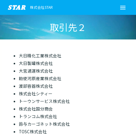
内
メ
株式会社STAR
容
イ
を
取引先２
ス
ン
キ
ッ
メ
プ
投
大日精化工業株式会社
ニ
稿
大日製罐株式会社
ナ
ュ
大宮通運株式会社
ビ
勅使河原産業株式会社
ゲ
ー
渡部容器株式会社
ー
株式会社シティー
シ
トーウンサービス株式会社
ョ
株式会社国分商会
ン
トランコム株式会社
鈴与カーゴネット株式会社
TOSC
株式会社